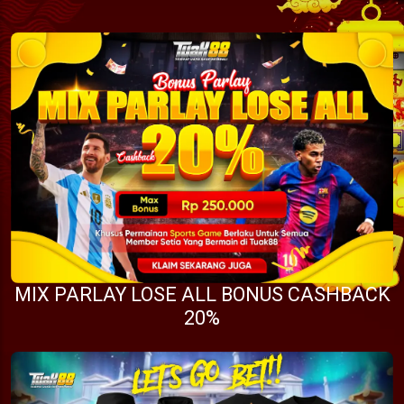
MIX PARLAY LOSE ALL BONUS CASHBACK
20%