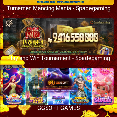
Turnamen Mancing Mania - Spadegaming
Play and Win Tournament - Spadegaming
GGSOFT GAMES