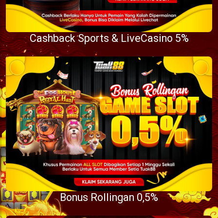
Cashback Sports & LiveCasino 5%
Bonus Rollingan 0,5%