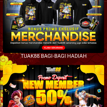
TUAK88 BAGI-BAGI HADIAH