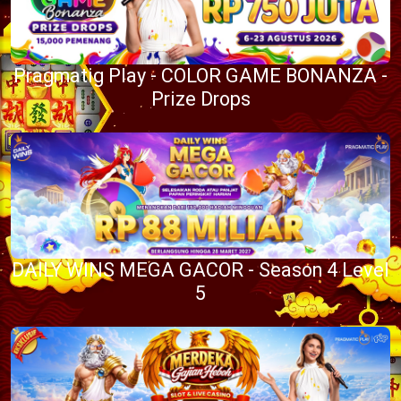
Pragmatig Play - COLOR GAME BONANZA -
Prize Drops
DAILY WINS MEGA GACOR - Season 4 Level
5