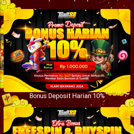
Bonus Deposit Harian 10%