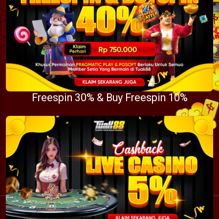
Freespin 30% & Buy Freespin 10%