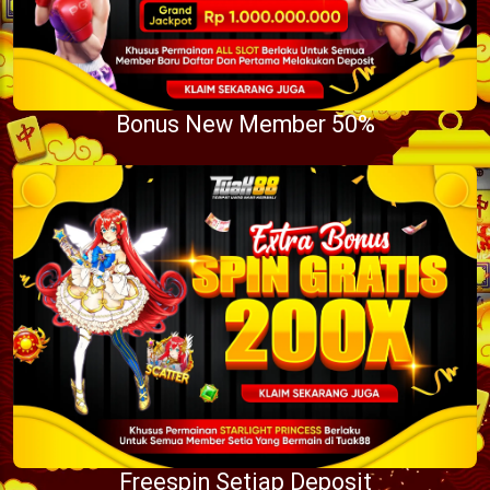
Bonus New Member 50%
Freespin Setiap Deposit