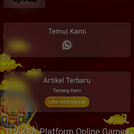
Temui Kami
Artikel Terbaru
Tentang Kami
Lihat lebih banyak
TUAK88: Platform Online Games