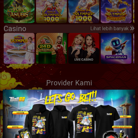
Casino
Lihat lebih banyak
Provider Kami