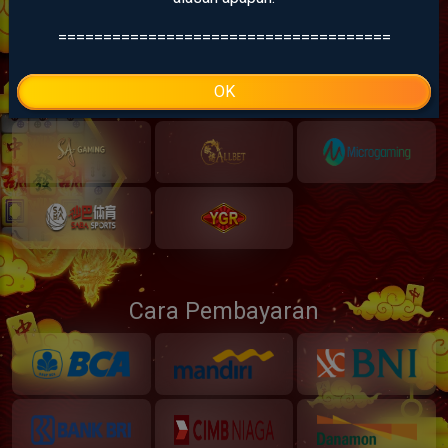
=====================================
OK
Cara Pembayaran