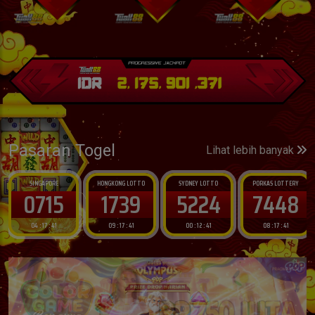
Pasaran Togel
Lihat lebih banyak
HONGKONG LOTTO
SYDNEY LOTTO
PORKAS LOTTERY
AGOGO LOTTERY
1739
5224
7448
6512
09 : 17 : 39
00 : 12 : 39
08 : 17 : 39
08 : 17 : 39