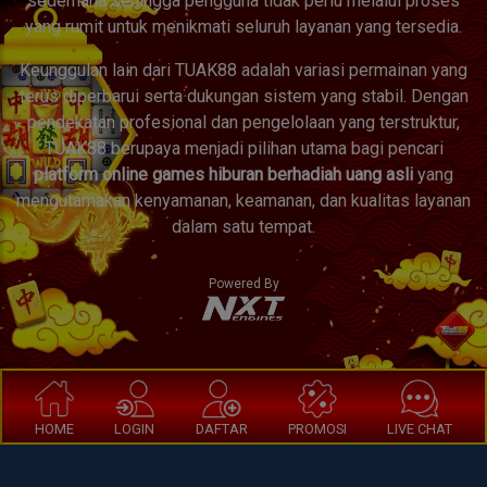
sederhana sehingga pengguna tidak perlu melalui proses
yang rumit untuk menikmati seluruh layanan yang tersedia.
Keunggulan lain dari TUAK88 adalah variasi permainan yang
terus diperbarui serta dukungan sistem yang stabil. Dengan
pendekatan profesional dan pengelolaan yang terstruktur,
TUAK88 berupaya menjadi pilihan utama bagi pencari
platform online games hiburan berhadiah uang asli
yang
mengutamakan kenyamanan, keamanan, dan kualitas layanan
dalam satu tempat.
Powered By
HOME
LOGIN
DAFTAR
PROMOSI
LIVE CHAT